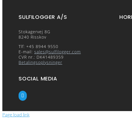
SULFILOGGER A/S
HOR
Stokagervej 8G
8240 Risskov
Tlf: +45 8944 9550
E-mail:
sales@sulfilogger.com
CVR nr.: DK41489359
Betalingsoplysninger
SOCIAL MEDIA
Page load link