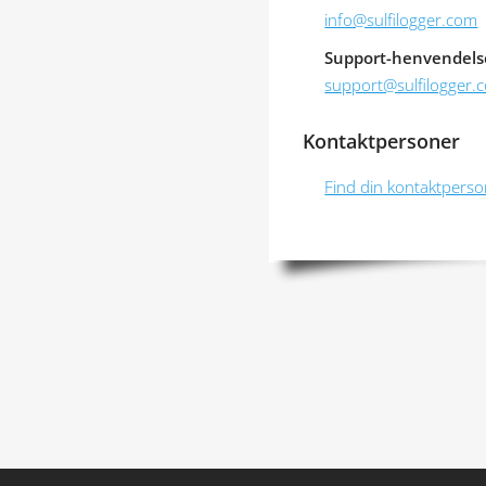
info@sulfilogger.com
Support-henvendels
support@sulfilogger.
Kontaktpersoner
Find din kontaktpers