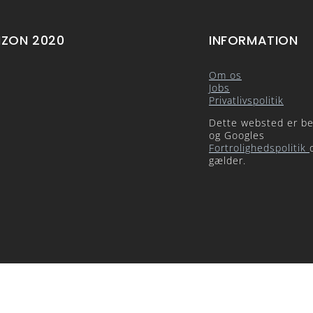
IZON 2020
INFORMATION
Om os
Jobs
Privatlivspolitik
Dette websted er be
og Googles
Fortrolighedspolitik
gælder.
Close
this
module