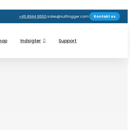
+45 8944 9550
|
sales@sulfilogger.com
|
Kontakt os
hop
Indsigter
Support