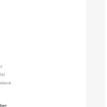
k)
SA)
skland)
ser: