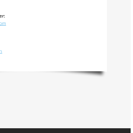
er:
com
on