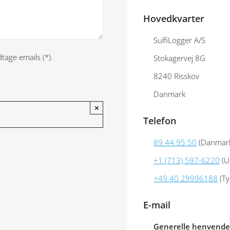
Hovedkvarter
SulfiLogger A/S
age emails (*).
Stokagervej 8G
8240 Risskov
Danmark
×
Telefon
89 44 95 50
(Danmar
+1 (713) 597-6220
(U
+49 40 29996188
(Ty
E-mail
Generelle henvendel