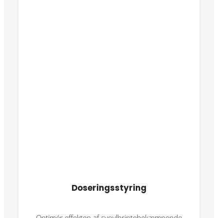
Doseringsstyring
Optimér effekten af svovlbrintebekæmpende