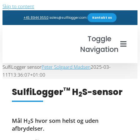
Skip to content
+45 8944 9550
|
sales@sulfilogger.com
|
Kontakt os
Toggle
Navigation
SulfiLogger sensor
Peter Solgaard Madsen
Brancher
2025-03-
11T13:36:07+01:00
Produkter
SulfiLogger
H
S-sensor
TM
2
Webshop
Indsigter
Mål H
S hvor som helst og uden
2
afbrydelser.
Support