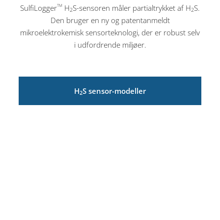
SulfiLogger
H
S-sensoren måler partialtrykket af H
S.
TM
2
2
Den bruger en ny og patentanmeldt
mikroelektrokemisk sensorteknologi, der er robust selv
i udfordrende miljøer.
H
S sensor-modeller
2