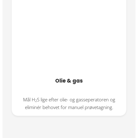
Olie & gas
Mål H
S lige efter olie- og gasseperatoren og
2
eliminér behovet for manuel prøvetagning.