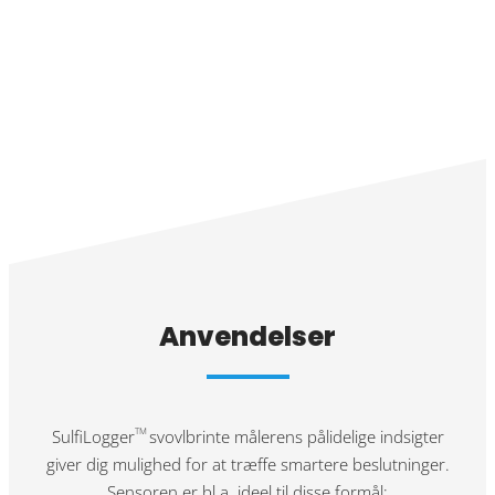
Anvendelser
SulfiLogger
svovlbrinte målerens pålidelige indsigter
TM
giver dig mulighed for at træffe smartere beslutninger.
Sensoren er bl.a. ideel til disse formål: