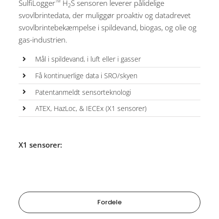
SulfiLogger
H
S sensoren leverer pålidelige
TM
2
svovlbrintedata, der muliggør proaktiv og datadrevet
svovlbrintebekæmpelse i spildevand, biogas, og olie og
gas-industrien.
Mål i spildevand, i luft eller i gasser
Få kontinuerlige data i SRO/skyen
Patentanmeldt sensorteknologi
ATEX, HazLoc, & IECEx (X1 sensorer)
X1 sensorer:
Fordele