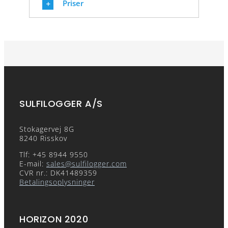
Priser
SULFILOGGER A/S
Stokagervej 8G
8240 Risskov
Tlf: +45 8944 9550
E-mail:
sales@sulfilogger.com
CVR nr.: DK41489359
Betalingsoplysninger
HORIZON 2020