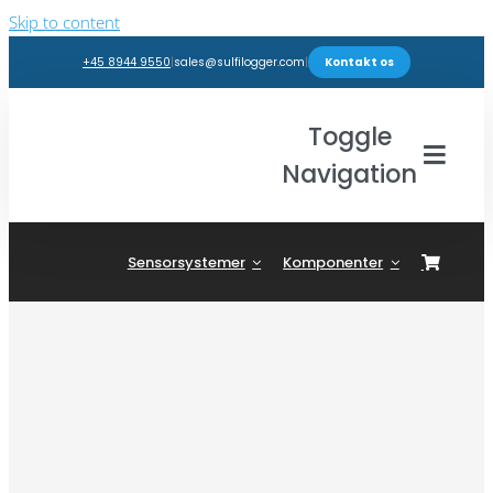
Skip to content
+45 8944 9550
|
sales@sulfilogger.com
|
Kontakt os
Toggle
Navigation
Brancher
Sensorsystemer
Komponenter
Produkter
Webshop
Indsigter
Support