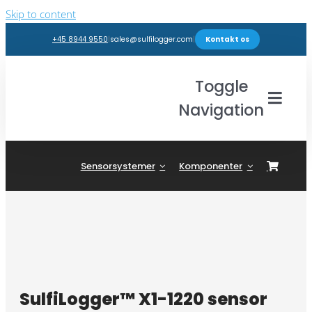
Skip to content
+45 8944 9550
|
sales@sulfilogger.com
|
Kontakt os
Toggle
Navigation
Brancher
Sensorsystemer
Komponenter
Produkter
Webshop
Indsigter
SulfiLogger™ X1-1220 sensor
Support