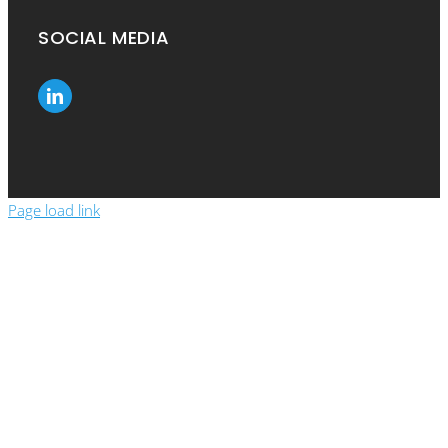
SOCIAL MEDIA
Page load link
Close
this
module
Show the prices
Please enter your details to see the prices in
the webshop.