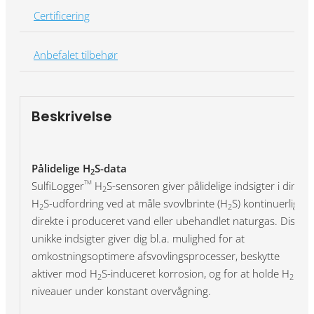
Certificering
Anbefalet tilbehør
Beskrivelse
Pålidelige H
S-data
2
SulfiLogger
H
S-sensoren giver pålidelige indsigter i din
TM
2
H
S-udfordring ved at måle svovlbrinte (H
S) kontinuerligt
2
2
direkte i produceret vand eller ubehandlet naturgas. Disse
unikke indsigter giver dig bl.a. mulighed for at
omkostningsoptimere afsvovlingsprocesser, beskytte
aktiver mod H
S-induceret korrosion, og for at holde H
S-
2
2
niveauer under konstant overvågning.