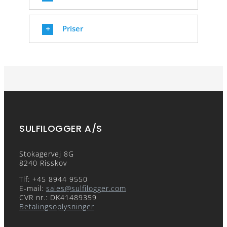
Priser
SULFILOGGER A/S
Stokagervej 8G
8240 Risskov
Tlf: +45 8944 9550
E-mail:
sales@sulfilogger.com
CVR nr.: DK41489359
Betalingsoplysninger