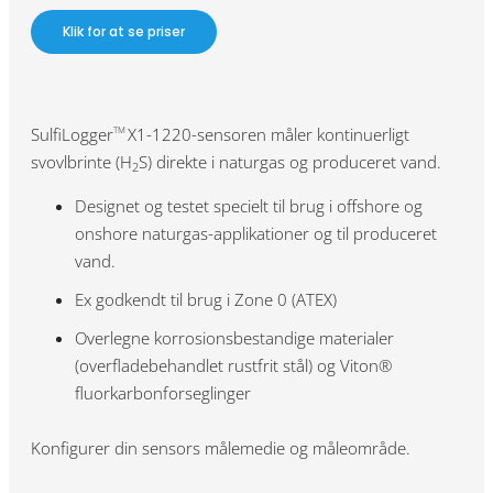
Klik for at se priser
SulfiLogger
X1-1220-sensoren måler kontinuerligt
TM
svovlbrinte (H
S) direkte i naturgas og produceret vand.
2
Designet og testet specielt til brug i offshore og
onshore naturgas-applikationer og til produceret
vand.
Ex godkendt til brug i Zone 0 (ATEX)
Overlegne korrosionsbestandige materialer
(overfladebehandlet rustfrit stål) og Viton®
fluorkarbonforseglinger
Konfigurer din sensors målemedie og måleområde.